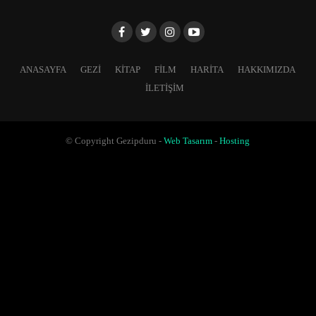
ANASAYFA
GEZI
KITAP
FILM
HARITA
HAKKIMIZDA
İLETIŞIM
© Copyright Gezipduru -
Web Tasarım
-
Hosting