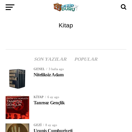
Kitap
SON YAZILAR
POPULAR
GENEL
3 hafta ago
Niteliksiz Adam
KITAP
6 ay ago
Tanrısız Gençlik
GEZI
8 ay ago
Uzupis Cumhuriyeti