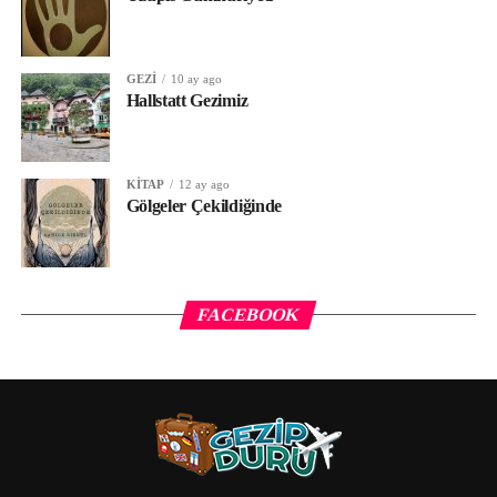
GEZI
10 ay ago
Hallstatt Gezimiz
KITAP
12 ay ago
Gölgeler Çekildiğinde
FACEBOOK