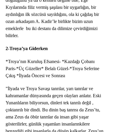
doğduğunu ya da o kentten değilse bile, Ege
Kıyılarında filiz vermiş şaşılası bir uygarlığın, bir
aydınlığın ilk sözcüsü sayıldığını, ola ki çağdaş bir
ozan arkadaşım A. Kadir’le birlikte bizim uzun
emeklerle bu iki destanı da dilimize çevirdiğimizi
bilirler.
2-Troya’ya Giderken
*Troya’nın Kuruluş Efsanesi- *Kazdağı Çobanı
Paris-*Üç Güzeller* Belalı Güzel-*Troya Seferine
Çıkış *İlyada Öncesi ve Sonrası
”İlyada ve Troya Savaşı tanrılar, yarı tanrılar ve
kahramanlar dünyasında geçen olayları anlatır. Eski
Yunanlıların biliyorsun, dinleri tek tanrılı değil ,
çoktanrılı bir dindi. Bu dinin baş tanrısı da Zeus’tu,
ama Zeus da öbür tanrılar da insan gibi yaşar
gösterilirler, günlük yaşamları insanlarınkilere
benzediği gibi insanlarla da düşüp kalkarlar. Zeus’un