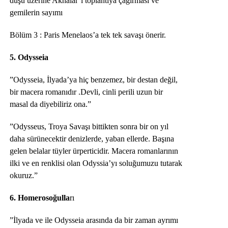
düşü üzerine Akhalar’ı toplantıya çağırması ve
gemilerin sayımı
Bölüm 3 : Paris Menelaos’a tek tek savaşı önerir.
5. Odysseia
”Odysseia, İlyada’ya hiç benzemez, bir destan değil,
bir macera romanıdır .Devli, cinli perili uzun bir
masal da diyebiliriz ona.”
”Odysseus, Troya Savaşı bittikten sonra bir on yıl
daha sürünecektir denizlerde, yaban ellerde. Başına
gelen belalar tüyler ürperticidir. Macera romanlarının
ilki ve en renklisi olan Odyssia’yı soluğumuzu tutarak
okuruz.”
6. Homerosoğulla
rı
”İlyada ve ile Odysseia arasında da bir zaman ayrımı