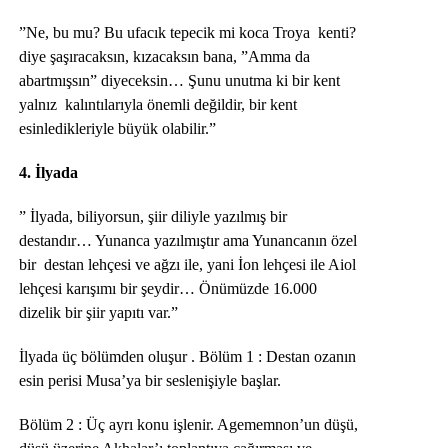
”Ne, bu mu? Bu ufacık tepecik mi koca Troya kenti?
diye şaşıracaksın, kızacaksın bana, ”Amma da
abartmışsın” diyeceksin… Şunu unutma ki bir kent
yalnız kalıntılarıyla önemli değildir, bir kent
esinledikleriyle büyük olabilir.”
4. İlyada
” İlyada, biliyorsun, şiir diliyle yazılmış bir
destandır… Yunanca yazılmıştır ama Yunancanın özel
bir destan lehçesi ve ağzı ile, yani İon lehçesi ile Aiol
lehçesi karışımı bir şeydir… Önümüzde 16.000
dizelik bir şiir yapıtı var.”
İlyada üç bölümden oluşur . Bölüm 1 : Destan ozanın
esin perisi Musa’ya bir seslenişiyle başlar.
Bölüm 2 : Üç ayrı konu işlenir. Agememnon’un düşü,