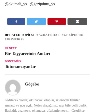
@okumali_ys @gezipduru_ys
RELATED TOPICS:
AZRA ERHAT
GEZIPDURU
HOMEROS
UP NEXT
Bir Tayyarecinin Anıları
DON'T MISS
Tutunamayanlar
Göçebe
Gidilecek yollar, okunacak kitaplar, izlenecek filmler
sınırsız ve ucu açık. Nefes alacağımız sayı bile belli dedik.
Başladık gezmeye, okumaya, gözlemlemeye… Gezdikçe