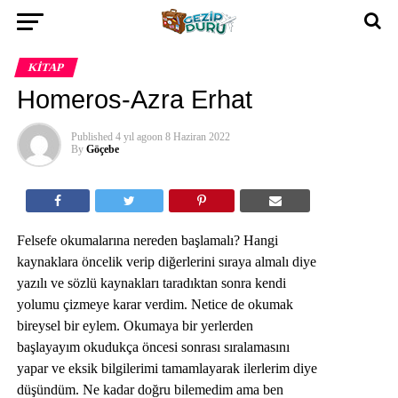
KITAP
Homeros-Azra Erhat
Published
4 yıl ago
on
8 Haziran 2022
By
Göçebe
Felsefe okumalarına nereden başlamalı? Hangi
kaynaklara öncelik verip diğerlerini sıraya almalı diye
yazılı ve sözlü kaynakları taradıktan sonra kendi
yolumu çizmeye karar verdim. Netice de okumak
bireysel bir eylem. Okumaya bir yerlerden
başlayayım okudukça öncesi sonrası sıralamasını
yapar ve eksik bilgilerimi tamamlayarak ilerlerim diye
düşündüm. Ne kadar doğru bilemedim ama ben