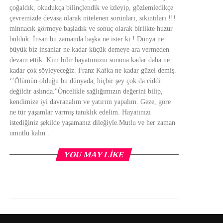
çoğaldık, okudukça bilinçlendik ve izleyip, gözlemledikçe
çevremizde devasa olarak nitelenen sorunları, sıkıntıları !!!
minnacık görmeye başladık ve sonuç olarak birlikte huzur
bulduk. İnsan bu zamanda başka ne ister ki ! Dünya ne
büyük biz insanlar ne kadar küçük demeye ara vermeden
devam ettik. Kim bilir hayatımızın sonuna kadar daha ne
kadar çok söyleyeceğiz. Franz Kafka ne kadar güzel demiş.
‘’Ölümün olduğu bu dünyada, hiçbir şey çok da ciddi
değildir aslında."Öncelikle sağlığımızın değerini bilip,
kendimize iyi davranalım ve yatırım yapalım. Geze, göre
ne tür yaşamlar varmış tanıklık edelim. Hayatınızı
istediğiniz şekilde yaşamanız dileğiyle.Mutlu ve her zaman
umutlu kalın .
YOU MAY LIKE