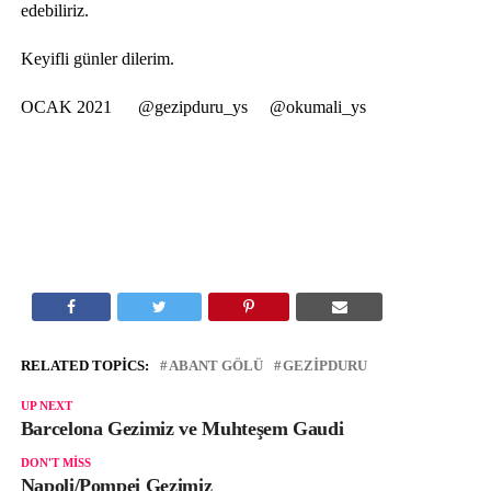
edebiliriz.
Keyifli günler dilerim.
OCAK 2021 @gezipduru_ys @okumali_ys
RELATED TOPICS:
ABANT GÖLÜ
GEZIPDURU
UP NEXT
Barcelona Gezimiz ve Muhteşem Gaudi
DON'T MISS
Napoli/Pompei Gezimiz