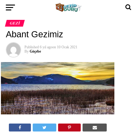
GEZI
Abant Gezimiz
Published
6 yıl ago
on
10 Ocak 2021
By
Göçebe