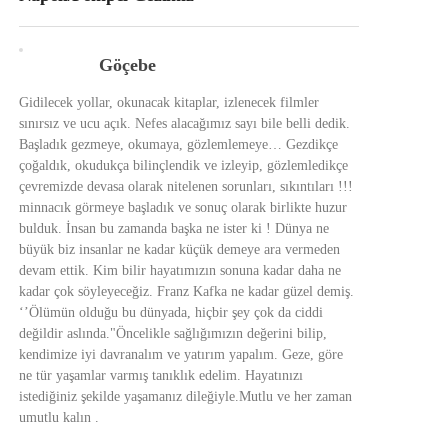
Göçebe
Gidilecek yollar, okunacak kitaplar, izlenecek filmler
sınırsız ve ucu açık. Nefes alacağımız sayı bile belli dedik.
Başladık gezmeye, okumaya, gözlemlemeye… Gezdikçe
çoğaldık, okudukça bilinçlendik ve izleyip, gözlemledikçe
çevremizde devasa olarak nitelenen sorunları, sıkıntıları !!!
minnacık görmeye başladık ve sonuç olarak birlikte huzur
bulduk. İnsan bu zamanda başka ne ister ki ! Dünya ne
büyük biz insanlar ne kadar küçük demeye ara vermeden
devam ettik. Kim bilir hayatımızın sonuna kadar daha ne
kadar çok söyleyeceğiz. Franz Kafka ne kadar güzel demiş.
‘’Ölümün olduğu bu dünyada, hiçbir şey çok da ciddi
değildir aslında."Öncelikle sağlığımızın değerini bilip,
kendimize iyi davranalım ve yatırım yapalım. Geze, göre
ne tür yaşamlar varmış tanıklık edelim. Hayatınızı
istediğiniz şekilde yaşamanız dileğiyle.Mutlu ve her zaman
umutlu kalın .