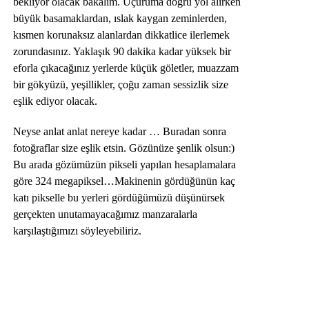
bekliyor olacak bakalım. Uçuruma doğru yol alırken
büyük basamaklardan, ıslak kaygan zeminlerden,
kısmen korunaksız alanlardan dikkatlice ilerlemek
zorundasınız. Yaklaşık 90 dakika kadar yüksek bir
eforla çıkacağınız yerlerde küçük göletler, muazzam
bir gökyüzü, yeşillikler, çoğu zaman sessizlik size
eşlik ediyor olacak.
Neyse anlat anlat nereye kadar … Buradan sonra
fotoğraflar size eşlik etsin. Gözünüze şenlik olsun:)
Bu arada gözümüzün pikseli yapılan hesaplamalara
göre 324 megapiksel…Makinenin gördüğünün kaç
katı pikselle bu yerleri gördüğümüzü düşünürsek
gerçekten unutamayacağımız manzaralarla
karşılaştığımızı söyleyebiliriz.