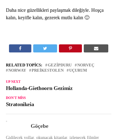
Daha nice güzellikleri paylaşmak dileğiyle. Hoşça
kalın, keyifle kalın, gezerek mutlu kalın 🙂
RELATED TOPICS:
GEZIPDURU
NORVEÇ
NORWAY
PREIKESTOLEN
UÇURUM
UP NEXT
Hollanda-Giethoorn Gezimiz
DON'T MISS
Stratonikeia
Göçebe
Gidilecek yollar, okunacak kitaplar, izlenecek filmler