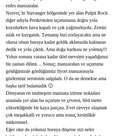
enfes manzaralar.
Norveç’in Stavanger bölgesinde yer alan Pulpit Rock
diğer adıyla Preikestolen uçurumuna doğru yola
koyulurken hava kapalı ve çok yağmurluydu. Zemin
ıslak ve kaygandı. Tırmanış bizi zorlayacaktı ama ne
olursa olsun buraya kadar geldik aklımızda kalmasın
dedik ve yola çıktık. Ama doğa harikası ne yolmuş!!!
Yolun sonuna varana kadar dört mevsimi yaşadığımız
bir zaman dilimi… Sonuç; manzaraları ve uçuruma
geldiğimizde gördüğümüz fiyort manzarasıyla
gözlerimiz serotonin salgıladı. O da ne demekse ama
başka tarif bulamadık 🙂
Dünyanın en muhteşem manzara izleme noktaları
arasında yer alan bu uçurum ve çevresi, 604 metre
yüksekliğinde bir kaya parçası. Evet zirveye ulaşmak
çok meşakkatli ve yorucu ama sonuç kesinlikle
mükemmel.
Eğer olur da yolunuz buraya düşerse sizi neler