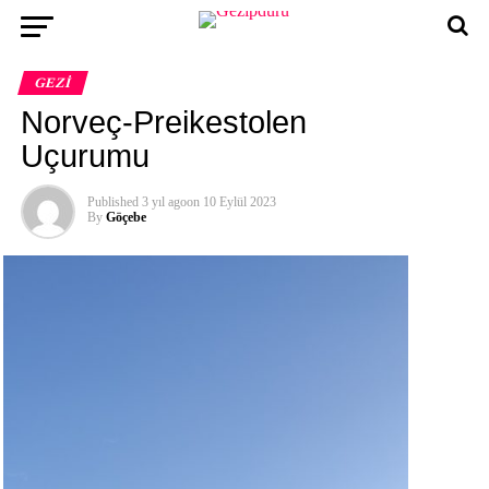
GEZI
Norveç-Preikestolen
Uçurumu
Published
3 yıl ago
on
10 Eylül 2023
By
Göçebe