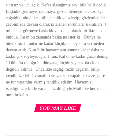
sınırsız ve ucu açık. Nefes alacağımız sayı bile belli dedik.
Başladık gezmeye, okumaya, gözlemlemeye… Gezdikçe
çoğaldık, okudukça bilinçlendik ve izleyip, gözlemledikçe
çevremizde devasa olarak nitelenen sorunları, sıkıntıları !!!
minnacık görmeye başladık ve sonuç olarak birlikte huzur
bulduk. İnsan bu zamanda başka ne ister ki ! Dünya ne
büyük biz insanlar ne kadar küçük demeye ara vermeden
devam ettik. Kim bilir hayatımızın sonuna kadar daha ne
kadar çok söyleyeceğiz. Franz Kafka ne kadar güzel demiş.
‘’Ölümün olduğu bu dünyada, hiçbir şey çok da ciddi
değildir aslında."Öncelikle sağlığımızın değerini bilip,
kendimize iyi davranalım ve yatırım yapalım. Geze, göre
ne tür yaşamlar varmış tanıklık edelim. Hayatınızı
istediğiniz şekilde yaşamanız dileğiyle.Mutlu ve her zaman
umutlu kalın .
YOU MAY LIKE