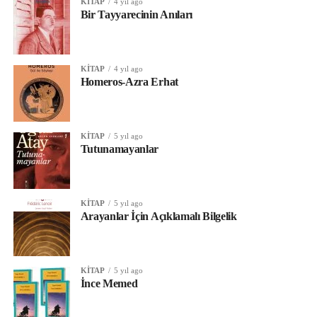
KITAP
4 yıl ago
Bir Tayyarecinin Anıları
KITAP
4 yıl ago
Homeros-Azra Erhat
KITAP
5 yıl ago
Tutunamayanlar
KITAP
5 yıl ago
Arayanlar İçin Açıklamalı Bilgelik
KITAP
5 yıl ago
İnce Memed