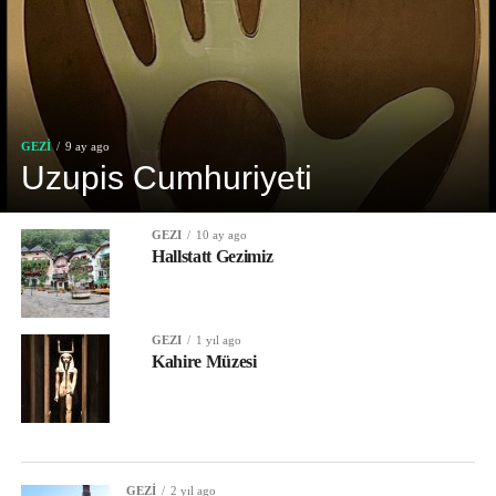
GEZI
9 ay ago
Uzupis Cumhuriyeti
GEZI
10 ay ago
Hallstatt Gezimiz
GEZI
1 yıl ago
Kahire Müzesi
GEZI
2 yıl ago