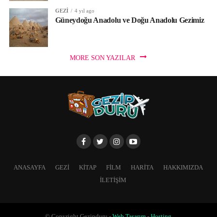
GEZI
4 yıl ago
Güneydoğu Anadolu ve Doğu Anadolu Gezimiz
MORE SON YAZILAR
ANASAYFA
GEZI
KITAP
FILM
HARITA
HAKKIMIZDA
İLETIŞIM
© Copyright Gezipduru -
Web Tasarım
-
Hosting