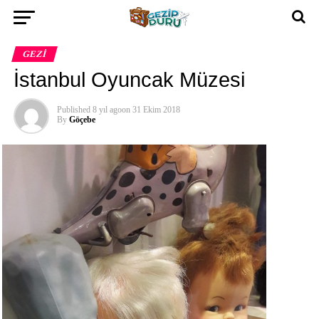
GEZI
İstanbul Oyuncak Müzesi
Published
8 yıl ago
on
31 Ekim 2018
By
Göçebe