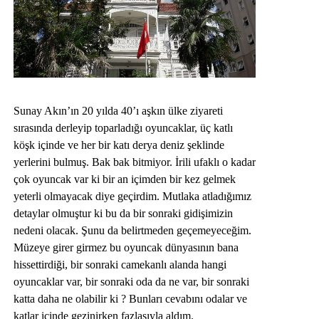
Sunay Akın’ın 20 yılda 40’ı aşkın ülke ziyareti
sırasında derleyip toparladığı oyuncaklar, üç katlı
köşk içinde ve her bir katı derya deniz şeklinde
yerlerini bulmuş. Bak bak bitmiyor. İrili ufaklı o kadar
çok oyuncak var ki bir an içimden bir kez gelmek
yeterli olmayacak diye geçirdim. Mutlaka atladığımız
detaylar olmuştur ki bu da bir sonraki gidişimizin
nedeni olacak. Şunu da belirtmeden geçemeyeceğim.
Müzeye girer girmez bu oyuncak dünyasının bana
hissettirdiği, bir sonraki camekanlı alanda hangi
oyuncaklar var, bir sonraki oda da ne var, bir sonraki
katta daha ne olabilir ki ? Bunları cevabını odalar ve
katlar içinde gezinirken fazlasıyla aldım.