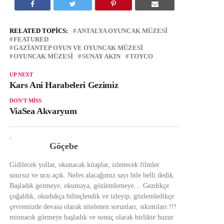
RELATED TOPICS:
ANTALYA OYUNCAK MÜZESI
FEATURED
GAZIANTEP OYUN VE OYUNCAK MÜZESI
OYUNCAK MÜZESI
SUNAY AKIN
TOYCO
UP NEXT
Kars Ani Harabeleri Gezimiz
DON'T MISS
ViaSea Akvaryum
Göçebe
Gidilecek yollar, okunacak kitaplar, izlenecek filmler
sınırsız ve ucu açık. Nefes alacağımız sayı bile belli dedik.
Başladık gezmeye, okumaya, gözlemlemeye… Gezdikçe
çoğaldık, okudukça bilinçlendik ve izleyip, gözlemledikçe
çevremizde devasa olarak nitelenen sorunları, sıkıntıları !!!
minnacık görmeye başladık ve sonuç olarak birlikte huzur